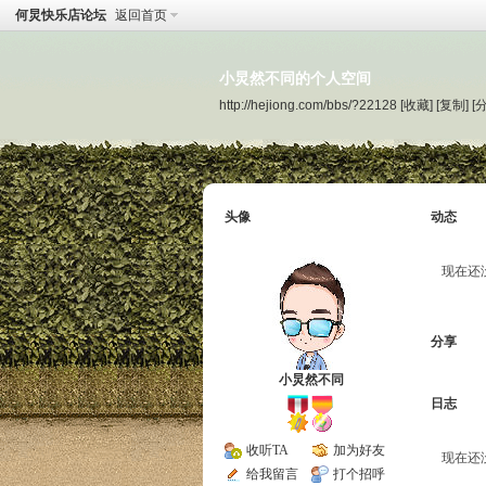
何炅快乐店论坛
返回首页
小炅然不同的个人空间
http://hejiong.com/bbs/?22128
[收藏]
[复制]
[
头像
动态
现在还
分享
小炅然不同
日志
收听TA
加为好友
现在还
给我留言
打个招呼