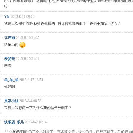
哈哈 没事原谅你了 微博呢 你也没加我 快乐店cindy小盆友1993哈哈 赤裸裸的求
哈
Yln
2013-8-21 09:15
我是上次那个 你叫我赞你微博的 叫你康凯哥的那个 你都不加我 伤心了
无声雨
2013-8-19 21:35
快乐为何
爱炅亮
2013-8-19 21:11
来咯
羊_羊_羊
2013-8-17 18:53
你好啊
炅家小柱
2013-8-4 00:58
宝贝，我想问一下为什么我的帖子被删了？
快乐店_乐儿
2013-8-2 10:14
小炅然不同
: 你三个小时发了一百多篇文章，没封你号，已经不错了，你的行为