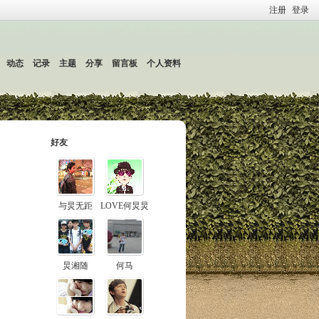
注册
登录
动态
记录
主题
分享
留言板
个人资料
好友
与炅无距
LOVE何炅炅
炅湘随
何马