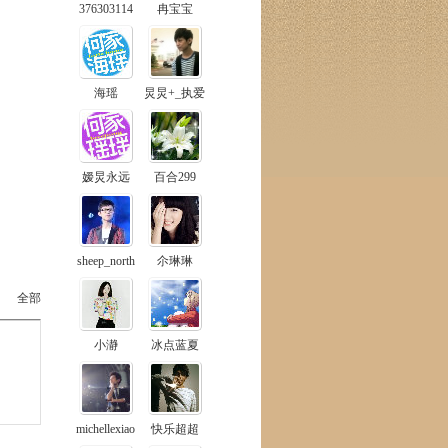
376303114
冉宝宝
海瑶
炅炅+_执爱
嫒炅永远
百合299
sheep_north
尒琳琳
全部
小瀞
冰点蓝夏
michellexiao
快乐超超