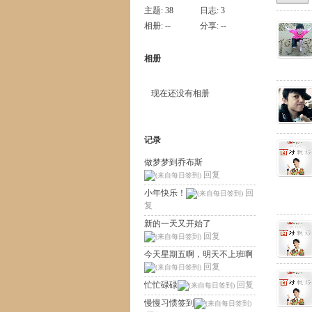
主题:
38
日志:
3
相册:
--
分享:
--
相册
现在还没有相册
记录
做梦梦到乔布斯
回复
小年快乐！
回
复
新的一天又开始了
回复
今天星期五啊，明天不上班啊
回复
忙忙碌碌
回复
慢慢习惯签到