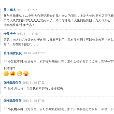
炅！娜杰
2021-2-11 17:22
新年快乐康总！从小到大心里记着你们几个老人的面孔，上次去长沙炅爸店里还看
仿老大妖娆的身姿哈哈哈哈笑死我了。如今你开始了人生的新阶段，真为你开心，
远幸福快乐!牛年大吉！
惜炅兮兮
2013-11-21 17:01
康总，老大前几年发的帖子的照片都看不到了，你有没有啊？可以传上来不？从头
帖子，好想看到照片。。。
张海礁爱炅炅
2013-11-20 12:25
小炅然不同
: 你好友里，有好多垃圾粉丝啊，那个头像的都是垃圾粉，清理一下
都清理了
张海礁爱炅炅
2013-11-19 17:52
亲 这个怎么样 以后我有不好的，多多指教
张海礁爱炅炅
2013-11-19 17:36
小炅然不同
: 你好友里，有好多垃圾粉丝啊，那个头像的都是垃圾粉，清理一下