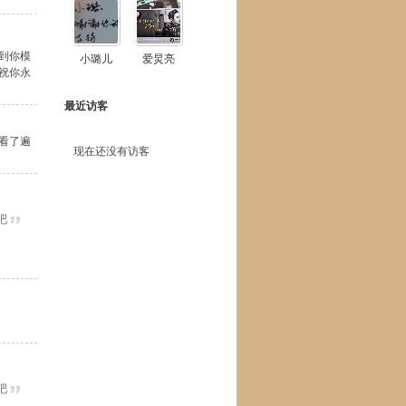
到你模
小璐儿
爱炅亮
祝你永
最近访客
看了遍
现在还没有访客
吧
吧