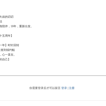
大叔的叨叨
活
一路陪伴，18年，重新出发。
十五周年】
一年】时针回转
主签到续约帖
，心一直在。
的自己】
你需要登录后才可以留言
登录
|
注册