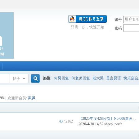
账号
只需一步，快速开始
密码
热搜:
何炅回复
何老师回复
老大哭
炅言炅语
快乐店会
帖子
搜
唱吧
签到
校园幽默剧
购买会服
何炅签名2013
（青春
98
|
欢迎新会员:
飒飒
索
【2025年度428公益】No.006童画 ...
43
/ 2162
2026-4-30 14:52
sheep_north