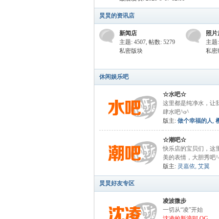
炅炅的资讯店
新闻店
照片
乐
主题: 4507
,
帖数: 5279
主题: 
私密版块
私密
休闲娱乐吧
☆水吧☆
这里都是纯净水，让
肆水吧^o^
版主:
做个幸福的人
,
店
☆潮吧☆
快乐店的宝贝们，这
美的表情，大胆秀吧^
版主:
灵嘉依
,
艾翼
炅炅好友专区
凌波微步
一切从“凌”开始
沈凌的新浪BLOG