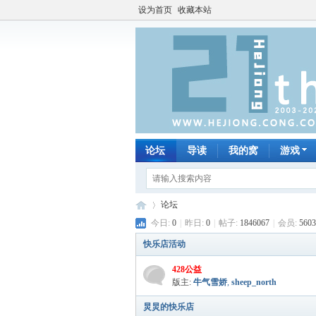
设为首页
收藏本站
论坛
导读
我的窝
游戏
论坛
今日:
0
|
昨日:
0
|
帖子:
1846067
|
会员:
5603
快乐店活动
何
»
428公益
版主:
牛气雪娇
,
sheep_north
炅炅的快乐店