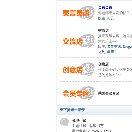
炅言炅语
何老师亲自发的帖子
版主:
何炅
交流店
炅宝宝聚会啦！这里
炅
大的乐土^o^
版主:
炅炅有湘
,
liaoga
之约
,
虛寂
创意店
作图高手们，这里是
意的好地方^o^
荣誉会员专区
快
天下炅迷一家亲
各地小家
主题: 1101
,
帖数:
1万
最后发表: 2025-9-17 12:11