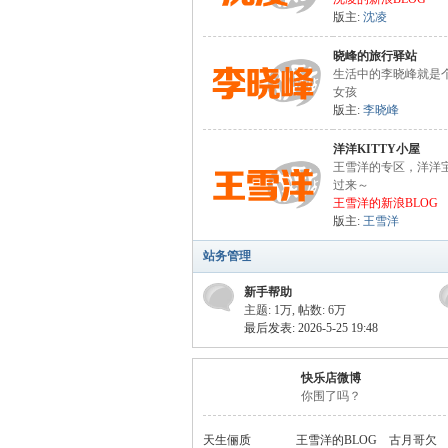
版主:
沈凌
论
晓峰的旅行驿站
生活中的李晓峰就是
女孩
版主:
李晓峰
洋洋KITTY小屋
王雪洋的专区，洋洋
过来～
王雪洋的新浪BLOG
版主:
王雪洋
坛
站务管理
新手帮助
主题:
1万
,
帖数:
6万
最后发表: 2026-5-25 19:48
快乐店微博
你围了吗？
天生俪质
王雪洋的BLOG
古月哥欠