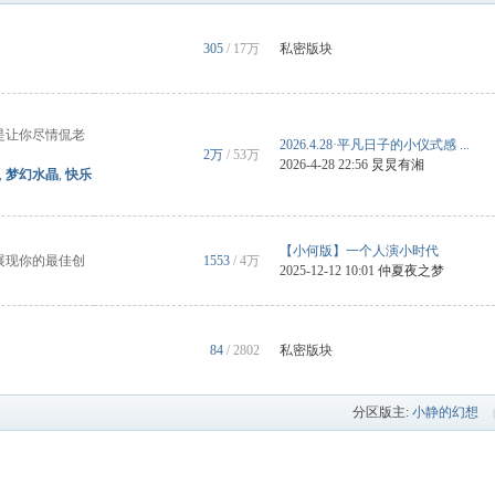
。
305
/
17万
私密版块
是让你尽情侃老
2026.4.28·平凡日子的小仪式感 ...
2万
/
53万
2026-4-28 22:56
炅炅有湘
,
梦幻水晶
,
快乐
【小何版】一个人演小时代
展现你的最佳创
1553
/
4万
2025-12-12 10:01
仲夏夜之梦
84
/ 2802
私密版块
分区版主:
小静的幻想