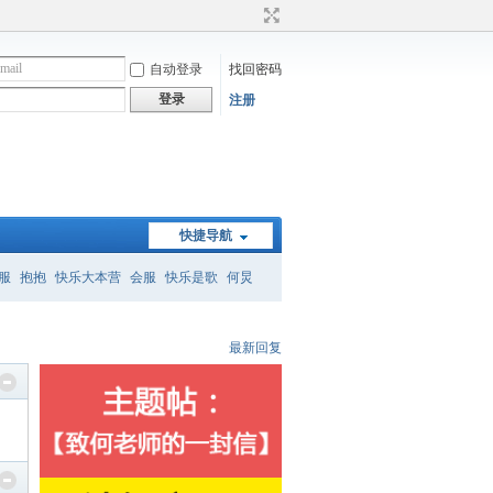
自动登录
找回密码
登录
注册
快捷导航
服
抱抱
快乐大本营
会服
快乐是歌
何炅
）
何炅经典语录
暗恋桃花源
怎么删帖
最新回复