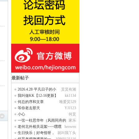
最新帖子
2026.4.28·平凡日子的小
炅炅有湘
仪式感，是属于何
我叫做KK【12-16更新】
kk1134
何总的序和文章
唯爱炅529
等你老去那天
YJJ123
小心
何炅
一弦一柱思华年（风雨同舟的
家乐
店店）
老何北外相关花絮~~~嘿嘿
heoweo
~~~【老何回复23楼
生日快乐｜好奇怪呀，
就叫我丫头
这一天连风和雨都是甜