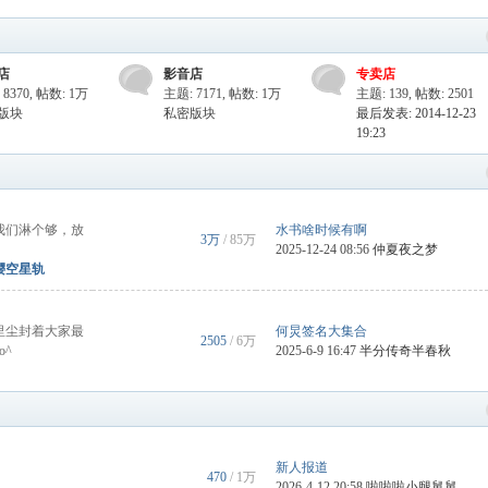
店
影音店
专卖店
8370
,
帖数:
1万
主题: 7171
,
帖数:
1万
主题: 139
,
帖数: 2501
版块
私密版块
最后发表: 2014-12-23
19:23
我们淋个够，放
水书啥时候有啊
3万
/
85万
2025-12-24 08:56
仲夏夜之梦
樱空星轨
里尘封着大家最
何炅签名大集合
2505
/
6万
o^
2025-6-9 16:47
半分传奇半春秋
新人报道
470
/
1万
2026-4-12 20:58
啦啦啦小腿舅舅