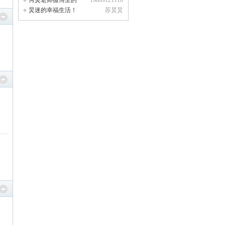
何炅老师微博里的一
19869121116
些话
炅迷的幸福生活！
苏炅炅