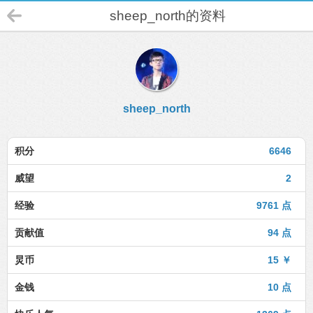
sheep_north的资料
sheep_north
积分
6646
威望
2
经验
9761 点
贡献值
94 点
炅币
15 ￥
金钱
10 点