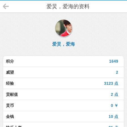
爱炅，爱海的资料
爱炅，爱海
积分
1649
威望
2
经验
3123 点
贡献值
2 点
炅币
0 ￥
金钱
10 点