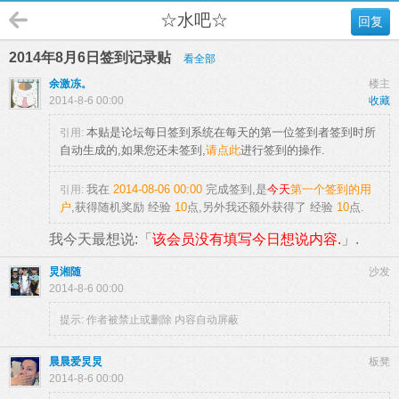
☆水吧☆
回复
2014年8月6日签到记录贴
看全部
余激冻。
楼主
2014-8-6 00:00
收藏
本贴是论坛每日签到系统在每天的第一位签到者签到时所
引用:
自动生成的,如果您还未签到,
请点此
进行签到的操作.
我在
2014-08-06 00:00
完成签到,是
今天
第一个签到的用
引用:
户
,获得随机奖励
经验
10
点
,另外我还额外获得了
经验
10
点.
我今天最想说:「
该会员没有填写今日想说内容.
」.
炅湘随
沙发
2014-8-6 00:00
提示:
作者被禁止或删除 内容自动屏蔽
晨晨爱炅炅
板凳
2014-8-6 00:00