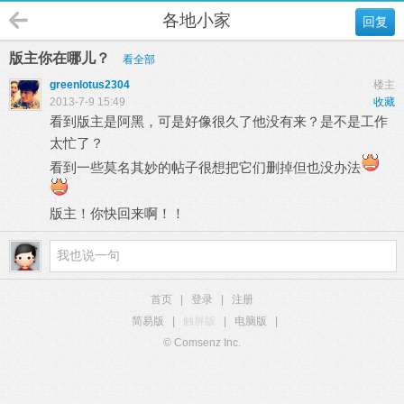
各地小家
回复
版主你在哪儿？
看全部
greenlotus2304
楼主
2013-7-9 15:49
收藏
看到版主是阿黑，可是好像很久了他没有来？是不是工作
太忙了？
看到一些莫名其妙的帖子很想把它们删掉但也没办法
版主！你快回来啊！！
首页
|
登录
|
注册
简易版
|
触屏版
|
电脑版
|
© Comsenz Inc.