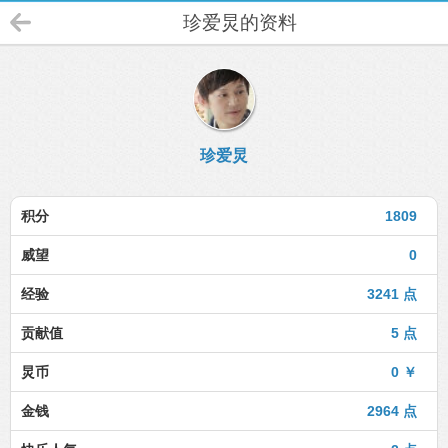
珍爱炅的资料
珍爱炅
积分
1809
威望
0
经验
3241 点
贡献值
5 点
炅币
0 ￥
金钱
2964 点