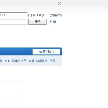
自动登录
找回密码
登录
注册
快捷导航
服
抱抱
快乐大本营
会服
快乐是歌
何炅
）
何炅经典语录
暗恋桃花源
怎么删帖