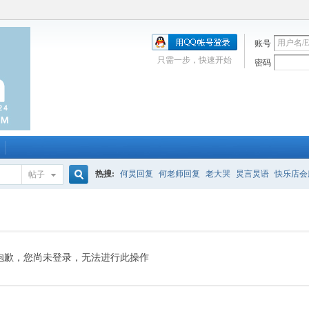
账号
只需一步，快速开始
密码
热搜:
何炅回复
何老师回复
老大哭
炅言炅语
快乐店会
帖子
搜
唱吧
签到
校园幽默剧
购买会服
何炅签名2013
（青春
索
抱歉，您尚未登录，无法进行此操作