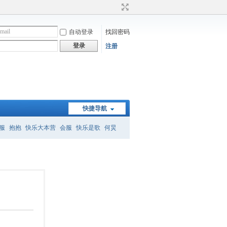
自动登录
找回密码
登录
注册
快捷导航
服
抱抱
快乐大本营
会服
快乐是歌
何炅
）
何炅经典语录
暗恋桃花源
怎么删帖