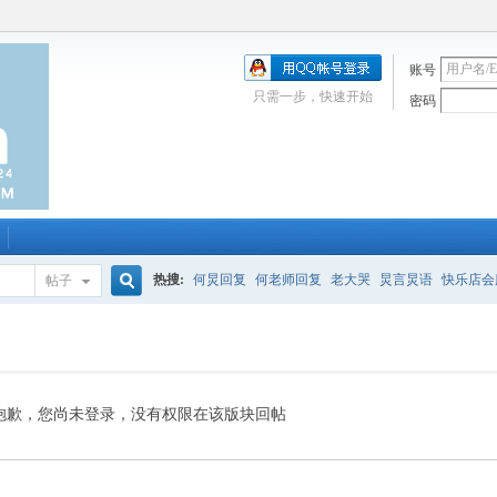
账号
只需一步，快速开始
密码
热搜:
何炅回复
何老师回复
老大哭
炅言炅语
快乐店会
帖子
搜
唱吧
签到
校园幽默剧
购买会服
何炅签名2013
（青春
索
抱歉，您尚未登录，没有权限在该版块回帖